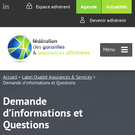
Aller au texte
Aller au menu
Espace adhérent
Agenda
Actualités
Devenir adhérent
Passer
M
au
p
contenu
Menu
Accueil
>
Label Qualité Assurances & Services
>
Demande d’informations et Questions
Demande
d’informations et
Questions