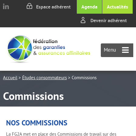
Aller au texte
Aller au menu
Espace adhérent
Agenda
Actualités
Devenir adhérent
Passer
M
au
p
contenu
Menu
Accueil
>
Études consommateurs
>
Commissions
Commissions
NOS COMMISSIONS
La FG2A met en place des Commissions de travail sur des