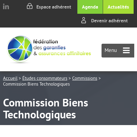
Aller au texte
Aller au menu
Espace adhérent
Agenda
Actualités
Devenir adhérent
Passer
M
au
p
contenu
Menu
Accueil
>
Études consommateurs
>
Commissions
>
Commission Biens Technologiques
Commission Biens
Technologiques