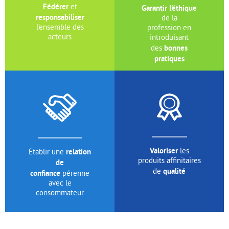
Fédérer
et
Garantir l’éthique
responsabiliser
de la
l’ensemble des
profession en
acteurs
introduisant
bonnes
des
pratiques
Valoriser
relation
les
Établir une
produits affinitaires
de
qualité
de
confiance
pérenne
avec le
consommateur