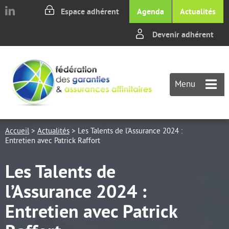
Aller au texte
Aller au menu
Espace adhérent
Agenda
Actualités
Devenir adhérent
Passer
M
au
p
contenu
Menu
Accueil
>
Actualités
>
Les Talents de l’Assurance 2024 :
Entretien avec Patrick Raffort
Les Talents de
l’Assurance 2024 :
Entretien avec Patrick