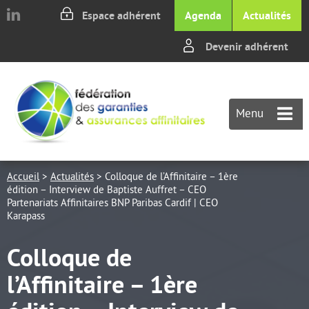
Aller au texte
Aller au menu
Espace adhérent
Agenda
Actualités
Devenir adhérent
Passer
M
au
p
contenu
Menu
Accueil
>
Actualités
>
Colloque de l’Affinitaire – 1ère
édition – Interview de Baptiste Auffret – CEO
Partenariats Affinitaires BNP Paribas Cardif | CEO
Karapass
Colloque de
l’Affinitaire – 1ère