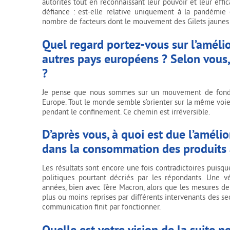
autorités tout en reconnaissant leur pouvoir et leur effi
défiance : est-elle relative uniquement à la pandémie o
nombre de facteurs dont le mouvement des Gilets jaunes
Quel regard portez-vous sur l’amélio
autres pays européens ? Selon vous,
?
Je pense que nous sommes sur un mouvement de fond 
Europe. Tout le monde semble s’orienter sur la même voie :
pendant le confinement. Ce chemin est irréversible.
D’après vous, à quoi est due l’amél
dans la consommation des produits 
Les résultats sont encore une fois contradictoires puisq
politiques pourtant décriés par les répondants. Une v
années, bien avec l’ère Macron, alors que les mesures d
plus ou moins reprises par différents intervenants des sec
communication finit par fonctionner.
Quelle est votre vision de la suite 