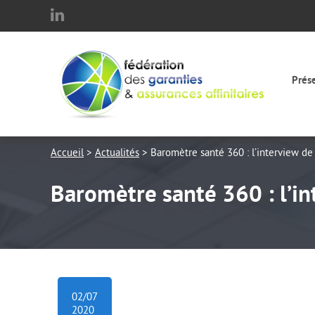
Aller au texte
Aller au menu
Passer
Menu pr
au
contenu
Prés
Accueil
>
Actualités
>
Baromètre santé 360 : l’interview d
Baromètre santé 360 : l’i
02/07
2020