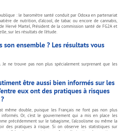
publique : le baromètre santé conduit par Odoxa en partenariat
tière de nutrition, d’alcool, de tabac ou encore de cannabis,
 de Hervé Martel, Président de la commission santé de FG2A et
e, sur les résultats de l’étude.
 son ensemble ? Les résultats vous
ts. Je ne trouve pas non plus spécialement surprenant que les
timent être aussi bien informés sur les
ntre eux ont des pratiques à risques
 ?
e est même double, puisque les Français ne font pas non plus
n informés. Or, c’est le gouvernement qui a mis en place les
 comme précédemment sur le tabagisme, l’alcoolisme ou même la
oir des pratiques à risque. Si on observe les statistiques sur