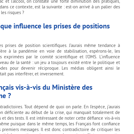
 et l’alcool, on constate une forte diminution des pratiques,
ns ce contexte, est la suivante : est-on arrivé à un palier des
les risques ?
que influence les prises de positions
es prises de position scientifiques. J’aurais même tendance à
fère à la pandémie en voie de stabilisation, espérons-le, les
s exprimées par le comité scientifique et l’OMS. L’influence
au de la santé : un jeu a toujours existé entre le politique et
iodes pour devenir réciproque. Les médias obligent ainsi le
it pas interférer, et inversement.
çais vis-à-vis du Ministère des
me ?
tradictoires. Tout dépend de quoi on parle. En l’espèce, j’aurais
n déficiente au début de la crise, qui manquait totalement de
 des tests. Il est intéressant de noter cette défiance vis-à-vis
e-même puisque dans le même temps, les Français font confiance
s premiers messages. Il est donc contradictoire de critiquer les