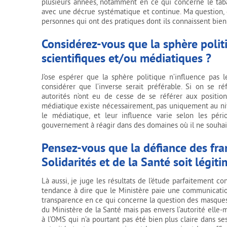
plusieurs années, notamment en ce qui concerne le tabac
avec une décrue systématique et continue. Ma question, da
personnes qui ont des pratiques dont ils connaissent bien 
Considérez-vous que la sphère politi
scientifiques et/ou médiatiques ?
J’ose espérer que la sphère politique n’influence pas l
considérer que l’inverse serait préférable. Si on se ré
autorités n’ont eu de cesse de se référer aux position
médiatique existe nécessairement, pas uniquement au nive
le médiatique, et leur influence varie selon les pér
gouvernement à réagir dans des domaines où il ne souhaita
Pensez-vous que la défiance des fran
Solidarités et de la Santé soit légiti
Là aussi, je juge les résultats de l’étude parfaitement con
tendance à dire que le Ministère paie une communicatio
transparence en ce qui concerne la question des masques et
du Ministère de la Santé mais pas envers l’autorité ell
à l’OMS qui n’a pourtant pas été bien plus claire dans se